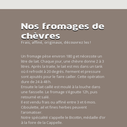
Nos fromages de
chèvres
Frais, affiné, originaux, découvrez les !
Un fromage pèse environ 180 g et nécessite un
litre de lait. Chaque jour, une chèvre donne 2 à 3
litres. Après la traite, le lait est mis dans un tank
où il refroidit à 20 degrés. Ferment et pressure
sont ajoutés pour le faire cailler. Cette opération
dure de 24 à 48 h.
Ensuite le lait caillé est moulé à la louche dans
une faisselle. Le fromage s’égoutte 12h, puis
retourné et salé.
Il est vendu frais ou affiné entre 3 et 6 mois.
Ciboulette, ail et fines herbes peuvent
l’aromatiser.
Notre spécialité s’appelle le Bicottin, médaille d’or
à la foire de la Cappelle.