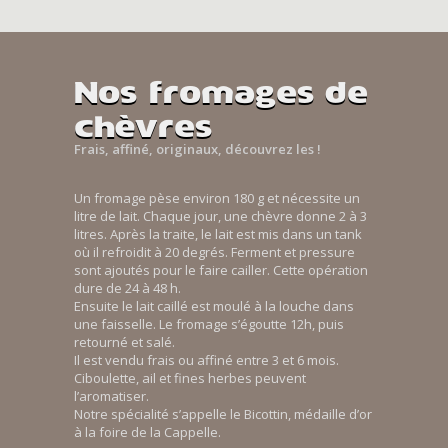
Nos fromages de
chèvres
Frais, affiné, originaux, découvrez les !
Un fromage pèse environ 180 g et nécessite un
litre de lait. Chaque jour, une chèvre donne 2 à 3
litres. Après la traite, le lait est mis dans un tank
où il refroidit à 20 degrés. Ferment et pressure
sont ajoutés pour le faire cailler. Cette opération
dure de 24 à 48 h.
Ensuite le lait caillé est moulé à la louche dans
une faisselle. Le fromage s’égoutte 12h, puis
retourné et salé.
Il est vendu frais ou affiné entre 3 et 6 mois.
Ciboulette, ail et fines herbes peuvent
l’aromatiser.
Notre spécialité s’appelle le Bicottin, médaille d’or
à la foire de la Cappelle.