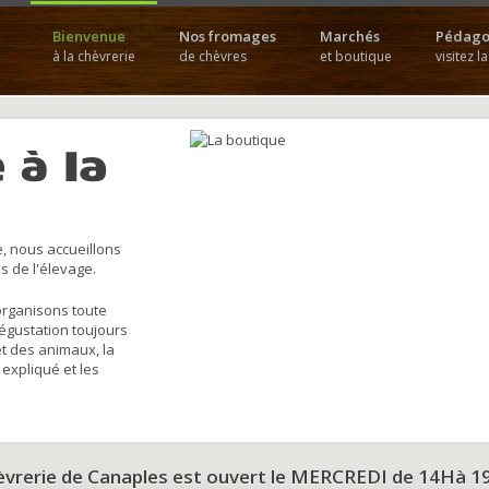
Bienvenue
Nos fromages
Marchés
Pédago
à la chèvrerie
de chèvres
et boutique
visitez l
 à la
, nous accueillons
s de l'élevage.
organisons toute
dégustation toujours
et des animaux, la
 expliqué et les
hèvrerie de Canaples est ouvert le MERCREDI de 14Hà 1