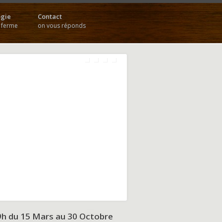
gie
Contact
a ferme
on vous réponds
9h du
15 Mars au 30 Octobre