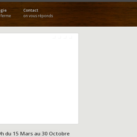
gie
Contact
a ferme
on vous réponds
9h du
15 Mars au 30 Octobre