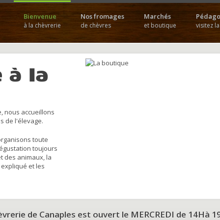
Bienvenue
Nos fromages
Marchés
Pédago
à la chèvrerie
de chèvres
et boutique
visitez l
 à la
, nous accueillons
s de l'élevage.
organisons toute
dégustation toujours
et des animaux, la
 expliqué et les
hèvrerie de Canaples est ouvert le MERCREDI de 14Hà 1