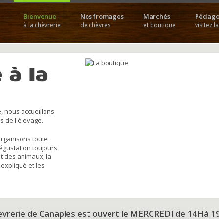
Bienvenue
Nos fromages
Marchés
Pédago
à la chèvrerie
de chèvres
et boutique
visitez l
 à la
, nous accueillons
s de l'élevage.
organisons toute
dégustation toujours
et des animaux, la
 expliqué et les
hèvrerie de Canaples est ouvert le MERCREDI de 14Hà 1