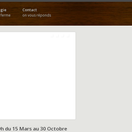
gie
Contact
a ferme
on vous réponds
9h du
15 Mars au 30 Octobre