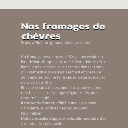
Nos fromages de
chèvres
Frais, affiné, originaux, découvrez les !
Un fromage pèse environ 180 g et nécessite un
litre de lait. Chaque jour, une chèvre donne 2 à 3
litres. Après la traite, le lait est mis dans un tank
où il refroidit à 20 degrés. Ferment et pressure
sont ajoutés pour le faire cailler. Cette opération
dure de 24 à 48 h.
Ensuite le lait caillé est moulé à la louche dans
une faisselle. Le fromage s’égoutte 12h, puis
retourné et salé.
Il est vendu frais ou affiné entre 3 et 6 mois.
Ciboulette, ail et fines herbes peuvent
l’aromatiser.
Notre spécialité s’appelle le Bicottin, médaille d’or
à la foire de la Cappelle.