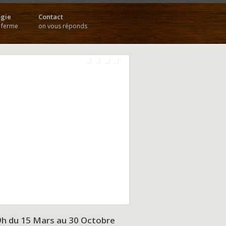
gie
Contact
a ferme
on vous réponds
9h du
15 Mars au 30 Octobre