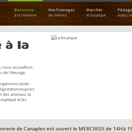
Bienvenue
Nos fromages
Marchés
Pédago
à la chèvrerie
de chèvres
et boutique
visitez l
 à la
, nous accueillons
s de l'élevage.
organisons toute
dégustation toujours
et des animaux, la
 expliqué et les
hèvrerie de Canaples est ouvert le MERCREDI de 14Hà 1