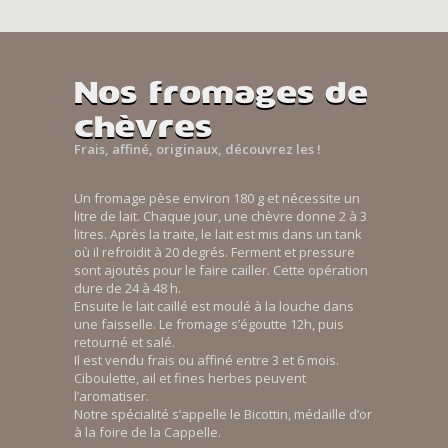
Nos fromages de
chèvres
Frais, affiné, originaux, découvrez les !
Un fromage pèse environ 180 g et nécessite un
litre de lait. Chaque jour, une chèvre donne 2 à 3
litres. Après la traite, le lait est mis dans un tank
où il refroidit à 20 degrés. Ferment et pressure
sont ajoutés pour le faire cailler. Cette opération
dure de 24 à 48 h.
Ensuite le lait caillé est moulé à la louche dans
une faisselle. Le fromage s’égoutte 12h, puis
retourné et salé.
Il est vendu frais ou affiné entre 3 et 6 mois.
Ciboulette, ail et fines herbes peuvent
l’aromatiser.
Notre spécialité s’appelle le Bicottin, médaille d’or
à la foire de la Cappelle.