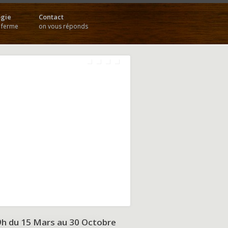
gie
Contact
a ferme
on vous réponds
9h du
15 Mars au 30 Octobre