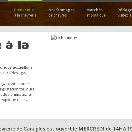
Bienvenue
Nos fromages
Marchés
Pédago
à la chèvrerie
de chèvres
et boutique
visitez l
 à la
, nous accueillons
s de l'élevage.
organisons toute
dégustation toujours
et des animaux, la
 expliqué et les
hèvrerie de Canaples est ouvert le MERCREDI de 14Hà 1