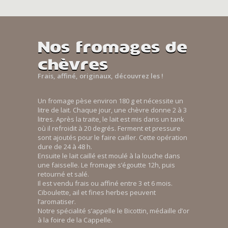
Nos fromages de
chèvres
Frais, affiné, originaux, découvrez les !
Un fromage pèse environ 180 g et nécessite un
litre de lait. Chaque jour, une chèvre donne 2 à 3
litres. Après la traite, le lait est mis dans un tank
où il refroidit à 20 degrés. Ferment et pressure
sont ajoutés pour le faire cailler. Cette opération
dure de 24 à 48 h.
Ensuite le lait caillé est moulé à la louche dans
une faisselle. Le fromage s’égoutte 12h, puis
retourné et salé.
Il est vendu frais ou affiné entre 3 et 6 mois.
Ciboulette, ail et fines herbes peuvent
l’aromatiser.
Notre spécialité s’appelle le Bicottin, médaille d’or
à la foire de la Cappelle.