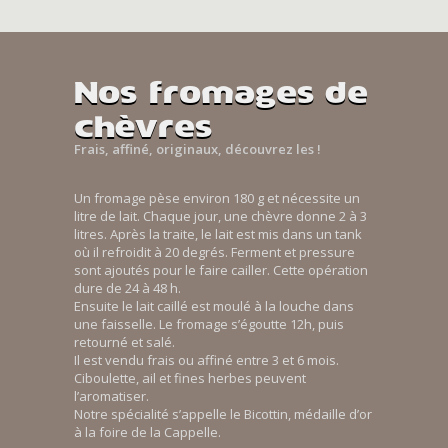
Nos fromages de
chèvres
Frais, affiné, originaux, découvrez les !
Un fromage pèse environ 180 g et nécessite un
litre de lait. Chaque jour, une chèvre donne 2 à 3
litres. Après la traite, le lait est mis dans un tank
où il refroidit à 20 degrés. Ferment et pressure
sont ajoutés pour le faire cailler. Cette opération
dure de 24 à 48 h.
Ensuite le lait caillé est moulé à la louche dans
une faisselle. Le fromage s’égoutte 12h, puis
retourné et salé.
Il est vendu frais ou affiné entre 3 et 6 mois.
Ciboulette, ail et fines herbes peuvent
l’aromatiser.
Notre spécialité s’appelle le Bicottin, médaille d’or
à la foire de la Cappelle.