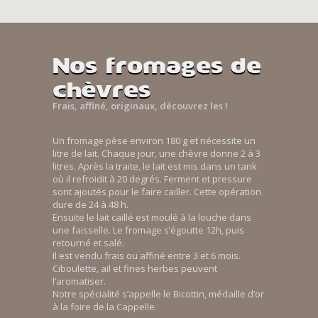
Nos fromages de
chèvres
Frais, affiné, originaux, découvrez les !
Un fromage pèse environ 180 g et nécessite un
litre de lait. Chaque jour, une chèvre donne 2 à 3
litres. Après la traite, le lait est mis dans un tank
où il refroidit à 20 degrés. Ferment et pressure
sont ajoutés pour le faire cailler. Cette opération
dure de 24 à 48 h.
Ensuite le lait caillé est moulé à la louche dans
une faisselle. Le fromage s’égoutte 12h, puis
retourné et salé.
Il est vendu frais ou affiné entre 3 et 6 mois.
Ciboulette, ail et fines herbes peuvent
l’aromatiser.
Notre spécialité s’appelle le Bicottin, médaille d’or
à la foire de la Cappelle.