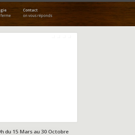
gie
Contact
a ferme
on vous réponds
9h du
15 Mars au 30 Octobre