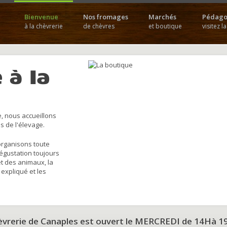
Bienvenue
Nos fromages
Marchés
Pédago
à la chèvrerie
de chèvres
et boutique
visitez l
 à la
, nous accueillons
s de l'élevage.
organisons toute
dégustation toujours
et des animaux, la
 expliqué et les
hèvrerie de Canaples est ouvert le MERCREDI de 14Hà 1