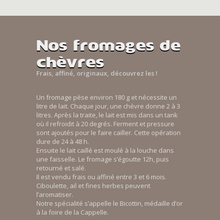
Nos fromages de
chèvres
Frais, affiné, originaux, découvrez les !
Un fromage pèse environ 180 g et nécessite un
litre de lait. Chaque jour, une chèvre donne 2 à 3
litres. Après la traite, le lait est mis dans un tank
où il refroidit à 20 degrés. Ferment et pressure
sont ajoutés pour le faire cailler. Cette opération
dure de 24 à 48 h.
Ensuite le lait caillé est moulé à la louche dans
une faisselle. Le fromage s’égoutte 12h, puis
retourné et salé.
Il est vendu frais ou affiné entre 3 et 6 mois.
Ciboulette, ail et fines herbes peuvent
l’aromatiser.
Notre spécialité s’appelle le Bicottin, médaille d’or
à la foire de la Cappelle.