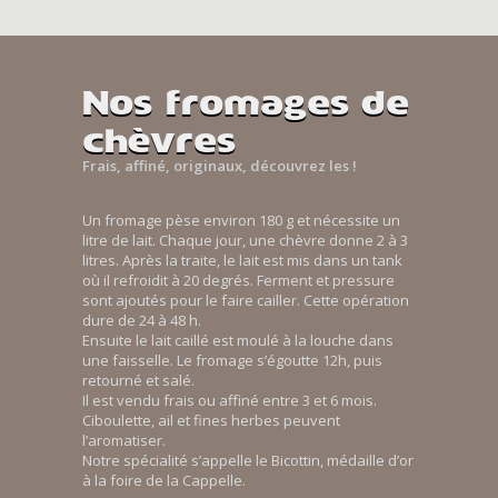
Nos fromages de
chèvres
Frais, affiné, originaux, découvrez les !
Un fromage pèse environ 180 g et nécessite un
litre de lait. Chaque jour, une chèvre donne 2 à 3
litres. Après la traite, le lait est mis dans un tank
où il refroidit à 20 degrés. Ferment et pressure
sont ajoutés pour le faire cailler. Cette opération
dure de 24 à 48 h.
Ensuite le lait caillé est moulé à la louche dans
une faisselle. Le fromage s’égoutte 12h, puis
retourné et salé.
Il est vendu frais ou affiné entre 3 et 6 mois.
Ciboulette, ail et fines herbes peuvent
l’aromatiser.
Notre spécialité s’appelle le Bicottin, médaille d’or
à la foire de la Cappelle.