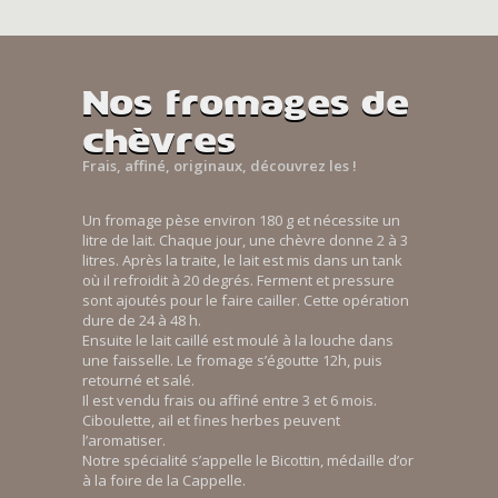
Nos fromages de
chèvres
Frais, affiné, originaux, découvrez les !
Un fromage pèse environ 180 g et nécessite un
litre de lait. Chaque jour, une chèvre donne 2 à 3
litres. Après la traite, le lait est mis dans un tank
où il refroidit à 20 degrés. Ferment et pressure
sont ajoutés pour le faire cailler. Cette opération
dure de 24 à 48 h.
Ensuite le lait caillé est moulé à la louche dans
une faisselle. Le fromage s’égoutte 12h, puis
retourné et salé.
Il est vendu frais ou affiné entre 3 et 6 mois.
Ciboulette, ail et fines herbes peuvent
l’aromatiser.
Notre spécialité s’appelle le Bicottin, médaille d’or
à la foire de la Cappelle.