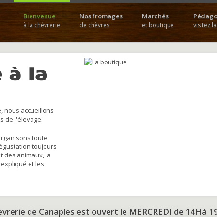
Bienvenue
Nos fromages
Marchés
Pédago
à la chèvrerie
de chèvres
et boutique
visitez l
 à la
, nous accueillons
s de l'élevage.
organisons toute
dégustation toujours
et des animaux, la
 expliqué et les
hèvrerie de Canaples est ouvert le MERCREDI de 14Hà 1