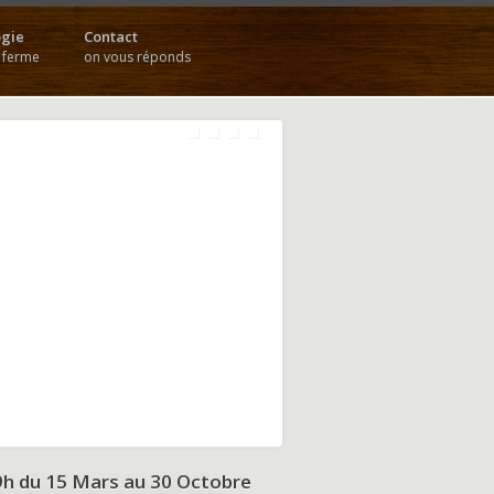
gie
Contact
a ferme
on vous réponds
9h du
15 Mars au 30 Octobre