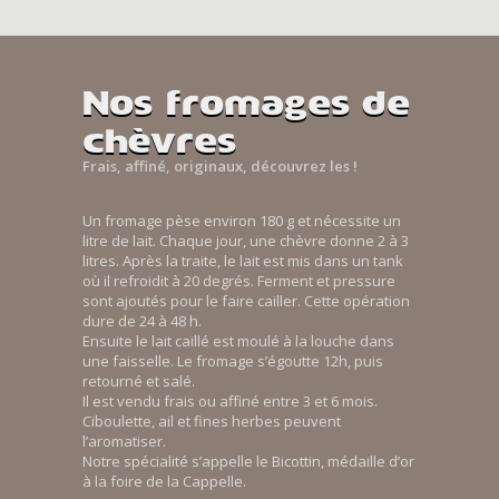
Nos fromages de
chèvres
Frais, affiné, originaux, découvrez les !
Un fromage pèse environ 180 g et nécessite un
litre de lait. Chaque jour, une chèvre donne 2 à 3
litres. Après la traite, le lait est mis dans un tank
où il refroidit à 20 degrés. Ferment et pressure
sont ajoutés pour le faire cailler. Cette opération
dure de 24 à 48 h.
Ensuite le lait caillé est moulé à la louche dans
une faisselle. Le fromage s’égoutte 12h, puis
retourné et salé.
Il est vendu frais ou affiné entre 3 et 6 mois.
Ciboulette, ail et fines herbes peuvent
l’aromatiser.
Notre spécialité s’appelle le Bicottin, médaille d’or
à la foire de la Cappelle.