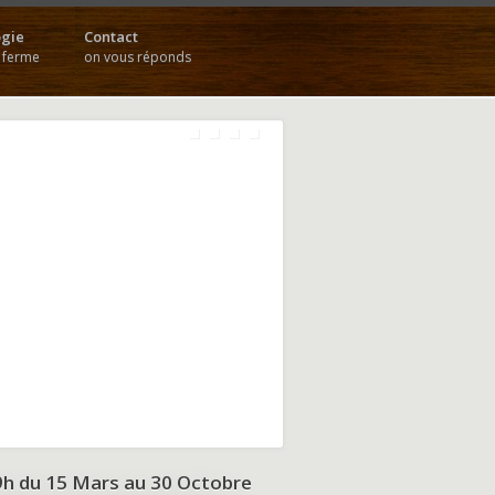
gie
Contact
a ferme
on vous réponds
9h du
15 Mars au 30 Octobre