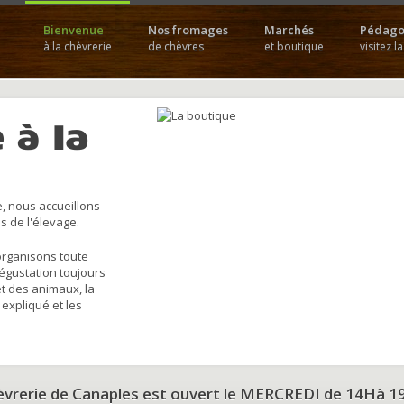
Bienvenue
Nos fromages
Marchés
Pédago
à la chèvrerie
de chèvres
et boutique
visitez l
 à la
, nous accueillons
s de l'élevage.
organisons toute
dégustation toujours
et des animaux, la
 expliqué et les
hèvrerie de Canaples est ouvert le MERCREDI de 14Hà 1