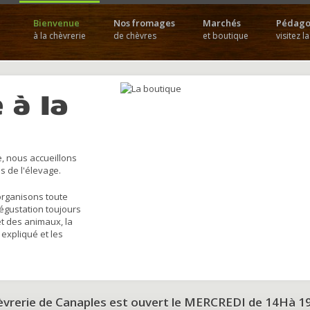
Bienvenue
Nos fromages
Marchés
Pédago
à la chèvrerie
de chèvres
et boutique
visitez l
 à la
, nous accueillons
s de l'élevage.
organisons toute
dégustation toujours
et des animaux, la
 expliqué et les
hèvrerie de Canaples est ouvert le MERCREDI de 14Hà 1