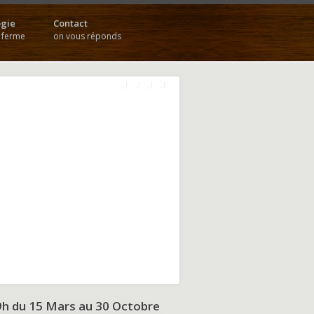
gie
Contact
a ferme
on vous réponds
9h du
15 Mars au 30 Octobre