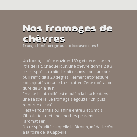
Nos fromages de
chèvres
Frais, affiné, originaux, découvrez les !
Un fromage pèse environ 180 g et nécessite un
litre de lait. Chaque jour, une chèvre donne 2 à 3
litres. Après la traite, le lait est mis dans un tank
où il refroidit à 20 degrés. Ferment et pressure
sont ajoutés pour le faire cailler. Cette opération
dure de 24 à 48 h.
Ensuite le lait caillé est moulé à la louche dans
une faisselle. Le fromage s’égoutte 12h, puis
retourné et salé.
Il est vendu frais ou affiné entre 3 et 6 mois.
Ciboulette, ail et fines herbes peuvent
l’aromatiser.
Notre spécialité s’appelle le Bicottin, médaille d’or
à la foire de la Cappelle.