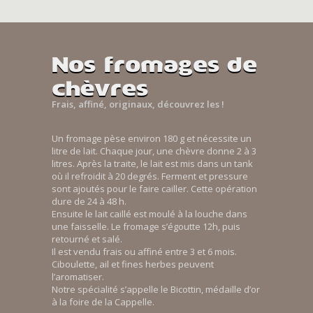
Nos fromages de
chèvres
Frais, affiné, originaux, découvrez les !
Un fromage pèse environ 180 g et nécessite un
litre de lait. Chaque jour, une chèvre donne 2 à 3
litres. Après la traite, le lait est mis dans un tank
où il refroidit à 20 degrés. Ferment et pressure
sont ajoutés pour le faire cailler. Cette opération
dure de 24 à 48 h.
Ensuite le lait caillé est moulé à la louche dans
une faisselle. Le fromage s’égoutte 12h, puis
retourné et salé.
Il est vendu frais ou affiné entre 3 et 6 mois.
Ciboulette, ail et fines herbes peuvent
l’aromatiser.
Notre spécialité s’appelle le Bicottin, médaille d’or
à la foire de la Cappelle.