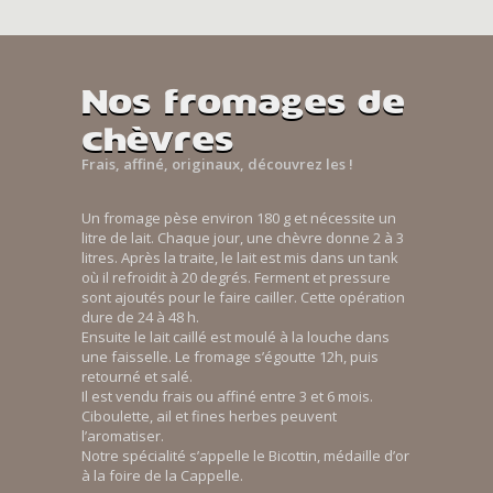
Nos fromages de
chèvres
Frais, affiné, originaux, découvrez les !
Un fromage pèse environ 180 g et nécessite un
litre de lait. Chaque jour, une chèvre donne 2 à 3
litres. Après la traite, le lait est mis dans un tank
où il refroidit à 20 degrés. Ferment et pressure
sont ajoutés pour le faire cailler. Cette opération
dure de 24 à 48 h.
Ensuite le lait caillé est moulé à la louche dans
une faisselle. Le fromage s’égoutte 12h, puis
retourné et salé.
Il est vendu frais ou affiné entre 3 et 6 mois.
Ciboulette, ail et fines herbes peuvent
l’aromatiser.
Notre spécialité s’appelle le Bicottin, médaille d’or
à la foire de la Cappelle.