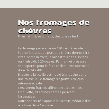
Nos fromages de
chèvres
Frais, affiné, originaux, découvrez les !
Un fromage pèse environ 180 g et nécessite un
litre de lait. Chaque jour, une chèvre donne 2 à 3
litres. Après la traite, le lait est mis dans un tank
où il refroidit à 20 degrés. Ferment et pressure
sont ajoutés pour le faire cailler. Cette opération
dure de 24 à 48 h.
Ensuite le lait caillé est moulé à la louche dans
une faisselle. Le fromage s’égoutte 12h, puis
retourné et salé.
Il est vendu frais ou affiné entre 3 et 6 mois.
Ciboulette, ail et fines herbes peuvent
l’aromatiser.
Notre spécialité s’appelle le Bicottin, médaille d’or
à la foire de la Cappelle.