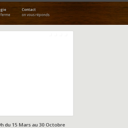
gie
Contact
a ferme
on vous réponds
9h du
15 Mars au 30 Octobre