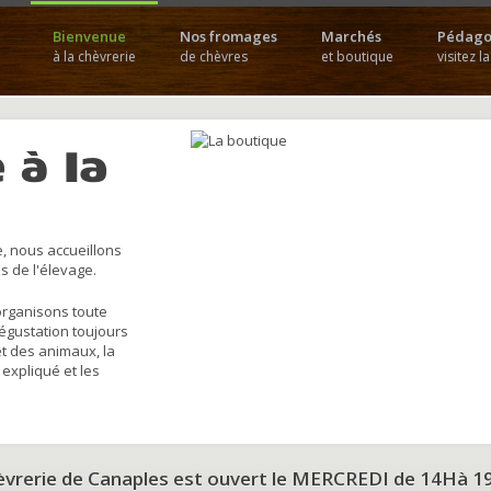
Bienvenue
Nos fromages
Marchés
Pédago
à la chèvrerie
de chèvres
et boutique
visitez l
 à la
, nous accueillons
s de l'élevage.
organisons toute
dégustation toujours
et des animaux, la
 expliqué et les
hèvrerie de Canaples est ouvert le MERCREDI de 14Hà 1