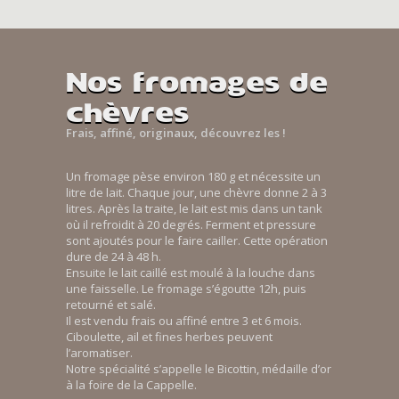
Nos fromages de
chèvres
Frais, affiné, originaux, découvrez les !
Un fromage pèse environ 180 g et nécessite un
litre de lait. Chaque jour, une chèvre donne 2 à 3
litres. Après la traite, le lait est mis dans un tank
où il refroidit à 20 degrés. Ferment et pressure
sont ajoutés pour le faire cailler. Cette opération
dure de 24 à 48 h.
Ensuite le lait caillé est moulé à la louche dans
une faisselle. Le fromage s’égoutte 12h, puis
retourné et salé.
Il est vendu frais ou affiné entre 3 et 6 mois.
Ciboulette, ail et fines herbes peuvent
l’aromatiser.
Notre spécialité s’appelle le Bicottin, médaille d’or
à la foire de la Cappelle.