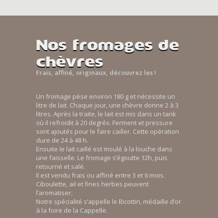
Nos fromages de
chèvres
Frais, affiné, originaux, découvrez les !
Un fromage pèse environ 180 g et nécessite un
litre de lait. Chaque jour, une chèvre donne 2 à 3
litres. Après la traite, le lait est mis dans un tank
où il refroidit à 20 degrés. Ferment et pressure
sont ajoutés pour le faire cailler. Cette opération
dure de 24 à 48 h.
Ensuite le lait caillé est moulé à la louche dans
une faisselle. Le fromage s’égoutte 12h, puis
retourné et salé.
Il est vendu frais ou affiné entre 3 et 6 mois.
Ciboulette, ail et fines herbes peuvent
l’aromatiser.
Notre spécialité s’appelle le Bicottin, médaille d’or
à la foire de la Cappelle.