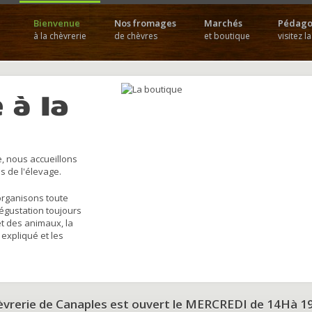
Bienvenue
Nos fromages
Marchés
Pédago
à la chèvrerie
de chèvres
et boutique
visitez l
 à la
, nous accueillons
s de l'élevage.
organisons toute
dégustation toujours
et des animaux, la
 expliqué et les
hèvrerie de Canaples est ouvert le MERCREDI de 14Hà 1