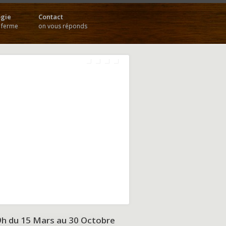
gie
Contact
a ferme
on vous réponds
9h du
15 Mars au 30 Octobre