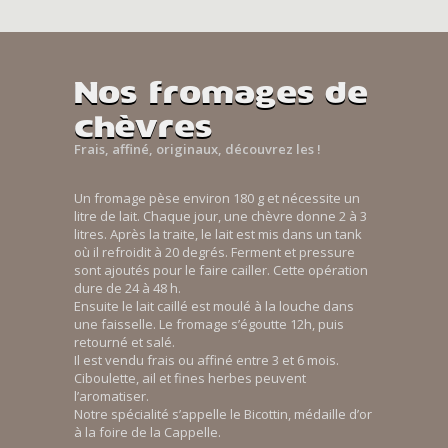
Nos fromages de
chèvres
Frais, affiné, originaux, découvrez les !
Un fromage pèse environ 180 g et nécessite un
litre de lait. Chaque jour, une chèvre donne 2 à 3
litres. Après la traite, le lait est mis dans un tank
où il refroidit à 20 degrés. Ferment et pressure
sont ajoutés pour le faire cailler. Cette opération
dure de 24 à 48 h.
Ensuite le lait caillé est moulé à la louche dans
une faisselle. Le fromage s’égoutte 12h, puis
retourné et salé.
Il est vendu frais ou affiné entre 3 et 6 mois.
Ciboulette, ail et fines herbes peuvent
l’aromatiser.
Notre spécialité s’appelle le Bicottin, médaille d’or
à la foire de la Cappelle.