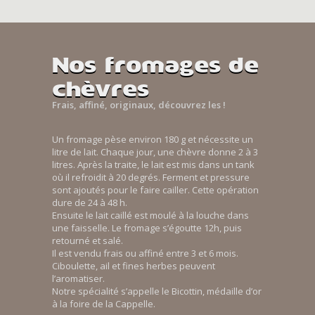
Nos fromages de
chèvres
Frais, affiné, originaux, découvrez les !
Un fromage pèse environ 180 g et nécessite un
litre de lait. Chaque jour, une chèvre donne 2 à 3
litres. Après la traite, le lait est mis dans un tank
où il refroidit à 20 degrés. Ferment et pressure
sont ajoutés pour le faire cailler. Cette opération
dure de 24 à 48 h.
Ensuite le lait caillé est moulé à la louche dans
une faisselle. Le fromage s’égoutte 12h, puis
retourné et salé.
Il est vendu frais ou affiné entre 3 et 6 mois.
Ciboulette, ail et fines herbes peuvent
l’aromatiser.
Notre spécialité s’appelle le Bicottin, médaille d’or
à la foire de la Cappelle.