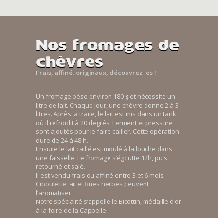
Nos fromages de
chèvres
Frais, affiné, originaux, découvrez les !
Un fromage pèse environ 180 g et nécessite un
litre de lait. Chaque jour, une chèvre donne 2 à 3
litres. Après la traite, le lait est mis dans un tank
où il refroidit à 20 degrés. Ferment et pressure
sont ajoutés pour le faire cailler. Cette opération
dure de 24 à 48 h.
Ensuite le lait caillé est moulé à la louche dans
une faisselle. Le fromage s’égoutte 12h, puis
retourné et salé.
Il est vendu frais ou affiné entre 3 et 6 mois.
Ciboulette, ail et fines herbes peuvent
l’aromatiser.
Notre spécialité s’appelle le Bicottin, médaille d’or
à la foire de la Cappelle.