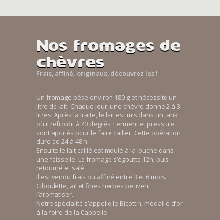
Nos fromages de
chèvres
Frais, affiné, originaux, découvrez les !
Un fromage pèse environ 180 g et nécessite un
litre de lait. Chaque jour, une chèvre donne 2 à 3
litres. Après la traite, le lait est mis dans un tank
où il refroidit à 20 degrés. Ferment et pressure
sont ajoutés pour le faire cailler. Cette opération
dure de 24 à 48 h.
Ensuite le lait caillé est moulé à la louche dans
une faisselle. Le fromage s’égoutte 12h, puis
retourné et salé.
Il est vendu frais ou affiné entre 3 et 6 mois.
Ciboulette, ail et fines herbes peuvent
l’aromatiser.
Notre spécialité s’appelle le Bicottin, médaille d’or
à la foire de la Cappelle.