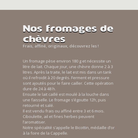
Nos fromages de
chèvres
Frais, affiné, originaux, découvrez les !
Un fromage pèse environ 180 g et nécessite un
litre de lait. Chaque jour, une chèvre donne 2 à 3
litres. Après la traite, le lait est mis dans un tank
où il refroidit à 20 degrés. Ferment et pressure
sont ajoutés pour le faire cailler. Cette opération
dure de 24 à 48 h.
Ensuite le lait caillé est moulé à la louche dans
une faisselle. Le fromage s’égoutte 12h, puis
retourné et salé.
Il est vendu frais ou affiné entre 3 et 6 mois.
Ciboulette, ail et fines herbes peuvent
l’aromatiser.
Notre spécialité s’appelle le Bicottin, médaille d’or
à la foire de la Cappelle.