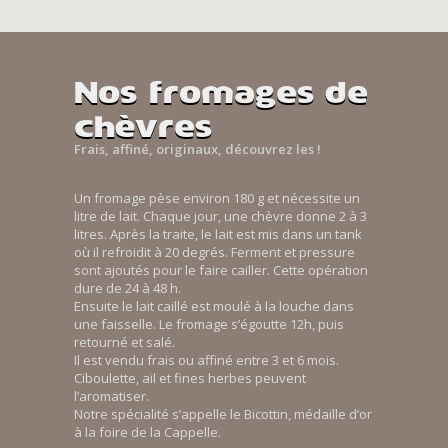
Nos fromages de
chèvres
Frais, affiné, originaux, découvrez les !
Un fromage pèse environ 180 g et nécessite un
litre de lait. Chaque jour, une chèvre donne 2 à 3
litres. Après la traite, le lait est mis dans un tank
où il refroidit à 20 degrés. Ferment et pressure
sont ajoutés pour le faire cailler. Cette opération
dure de 24 à 48 h.
Ensuite le lait caillé est moulé à la louche dans
une faisselle. Le fromage s’égoutte 12h, puis
retourné et salé.
Il est vendu frais ou affiné entre 3 et 6 mois.
Ciboulette, ail et fines herbes peuvent
l’aromatiser.
Notre spécialité s’appelle le Bicottin, médaille d’or
à la foire de la Cappelle.