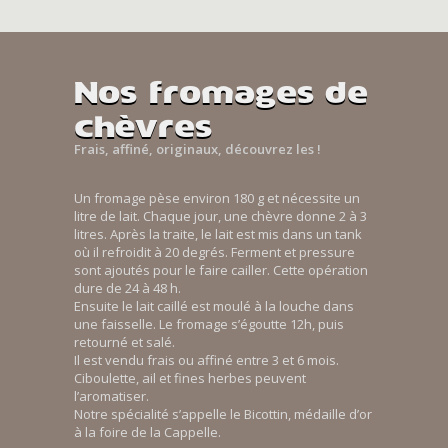
Nos fromages de
chèvres
Frais, affiné, originaux, découvrez les !
Un fromage pèse environ 180 g et nécessite un
litre de lait. Chaque jour, une chèvre donne 2 à 3
litres. Après la traite, le lait est mis dans un tank
où il refroidit à 20 degrés. Ferment et pressure
sont ajoutés pour le faire cailler. Cette opération
dure de 24 à 48 h.
Ensuite le lait caillé est moulé à la louche dans
une faisselle. Le fromage s’égoutte 12h, puis
retourné et salé.
Il est vendu frais ou affiné entre 3 et 6 mois.
Ciboulette, ail et fines herbes peuvent
l’aromatiser.
Notre spécialité s’appelle le Bicottin, médaille d’or
à la foire de la Cappelle.