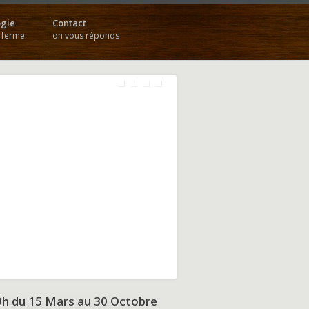
gie
Contact
a ferme
on vous réponds
9h du
15 Mars au 30 Octobre