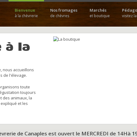
Bienvenue
Nos fromages
Marchés
Pédago
à la chèvrerie
de chèvres
et boutique
visitez l
 à la
, nous accueillons
s de l'élevage.
organisons toute
dégustation toujours
et des animaux, la
 expliqué et les
hèvrerie de Canaples est ouvert le MERCREDI de 14Hà 1