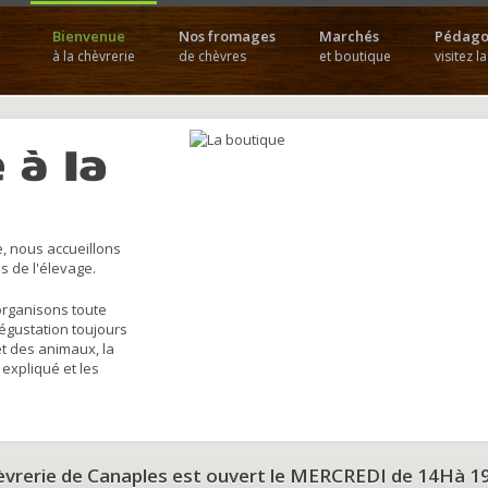
Bienvenue
Nos fromages
Marchés
Pédago
à la chèvrerie
de chèvres
et boutique
visitez l
 à la
, nous accueillons
s de l'élevage.
organisons toute
dégustation toujours
et des animaux, la
 expliqué et les
hèvrerie de Canaples est ouvert le MERCREDI de 14Hà 1