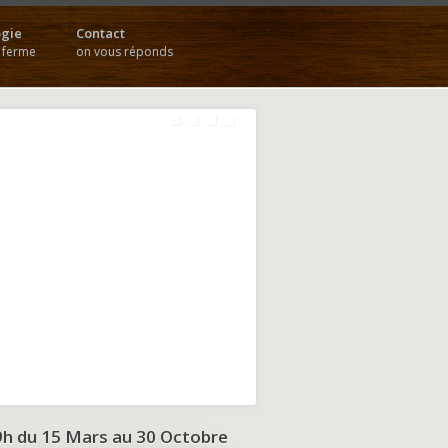
gie
Contact
a ferme
on vous réponds
9h du
15 Mars au 30 Octobre