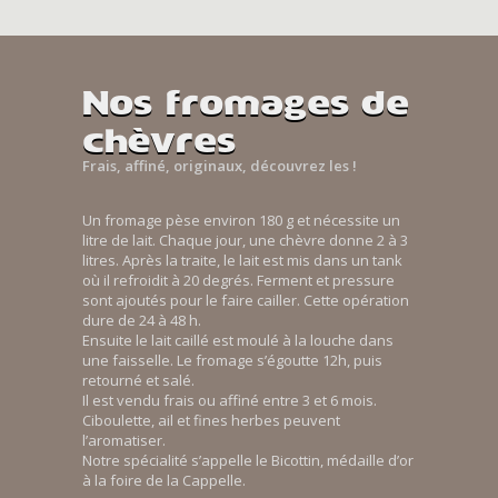
Nos fromages de
chèvres
Frais, affiné, originaux, découvrez les !
Un fromage pèse environ 180 g et nécessite un
litre de lait. Chaque jour, une chèvre donne 2 à 3
litres. Après la traite, le lait est mis dans un tank
où il refroidit à 20 degrés. Ferment et pressure
sont ajoutés pour le faire cailler. Cette opération
dure de 24 à 48 h.
Ensuite le lait caillé est moulé à la louche dans
une faisselle. Le fromage s’égoutte 12h, puis
retourné et salé.
Il est vendu frais ou affiné entre 3 et 6 mois.
Ciboulette, ail et fines herbes peuvent
l’aromatiser.
Notre spécialité s’appelle le Bicottin, médaille d’or
à la foire de la Cappelle.