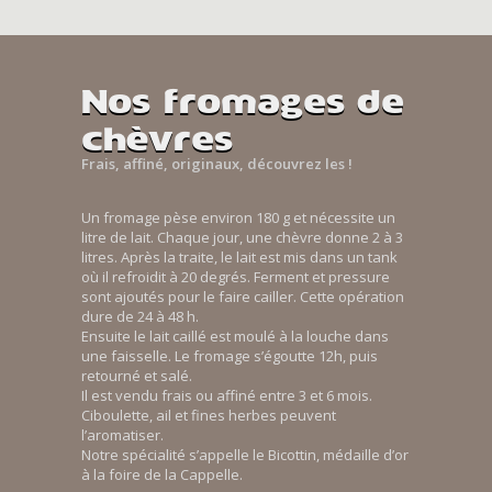
Nos fromages de
chèvres
Frais, affiné, originaux, découvrez les !
Un fromage pèse environ 180 g et nécessite un
litre de lait. Chaque jour, une chèvre donne 2 à 3
litres. Après la traite, le lait est mis dans un tank
où il refroidit à 20 degrés. Ferment et pressure
sont ajoutés pour le faire cailler. Cette opération
dure de 24 à 48 h.
Ensuite le lait caillé est moulé à la louche dans
une faisselle. Le fromage s’égoutte 12h, puis
retourné et salé.
Il est vendu frais ou affiné entre 3 et 6 mois.
Ciboulette, ail et fines herbes peuvent
l’aromatiser.
Notre spécialité s’appelle le Bicottin, médaille d’or
à la foire de la Cappelle.