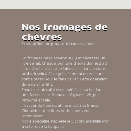
Nos fromages de
chèvres
Frais, affiné, originaux, découvrez les !
Un fromage pèse environ 180 g et nécessite un
litre de lait. Chaque jour, une chèvre donne 2 à 3
litres. Après la traite, le lait est mis dans un tank
où il refroidit à 20 degrés. Ferment et pressure
sont ajoutés pour le faire cailler. Cette opération
dure de 24 à 48 h.
Ensuite le lait caillé est moulé à la louche dans
une faisselle. Le fromage s’égoutte 12h, puis
retourné et salé.
Il est vendu frais ou affiné entre 3 et 6 mois.
Ciboulette, ail et fines herbes peuvent
l’aromatiser.
Notre spécialité s’appelle le Bicottin, médaille d’or
à la foire de la Cappelle.