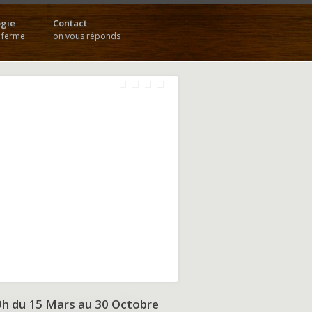
gie
Contact
a ferme
on vous réponds
9h du
15 Mars au 30 Octobre