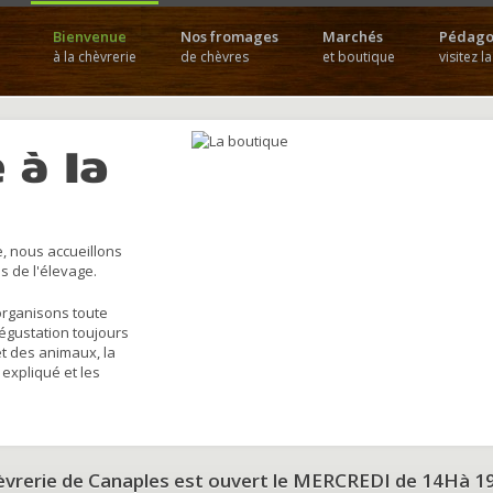
Bienvenue
Nos fromages
Marchés
Pédago
à la chèvrerie
de chèvres
et boutique
visitez l
 à la
, nous accueillons
s de l'élevage.
organisons toute
dégustation toujours
et des animaux, la
 expliqué et les
hèvrerie de Canaples est ouvert le MERCREDI de 14Hà 1