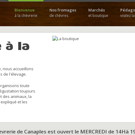
Bienvenue
Nos fromages
Marchés
Pédago
à la chèvrerie
de chèvres
et boutique
visitez l
 à la
, nous accueillons
s de l'élevage.
organisons toute
dégustation toujours
et des animaux, la
 expliqué et les
hèvrerie de Canaples est ouvert le MERCREDI de 14Hà 1