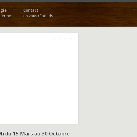
gie
Contact
a ferme
on vous réponds
9h du
15 Mars au 30 Octobre