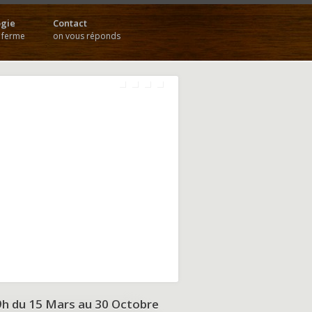
gie
Contact
a ferme
on vous réponds
9h du
15 Mars au 30 Octobre