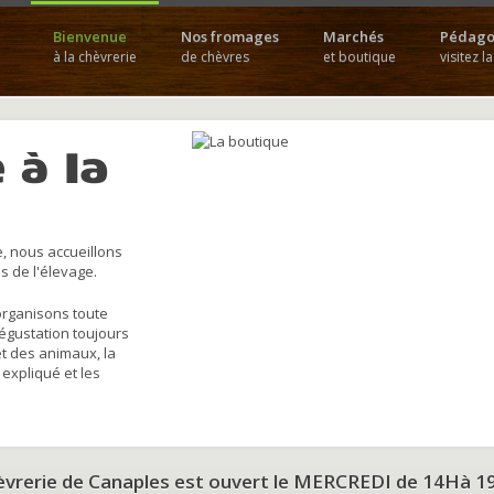
Bienvenue
Nos fromages
Marchés
Pédago
à la chèvrerie
de chèvres
et boutique
visitez l
 à la
, nous accueillons
s de l'élevage.
organisons toute
dégustation toujours
et des animaux, la
 expliqué et les
hèvrerie de Canaples est ouvert le MERCREDI de 14Hà 1