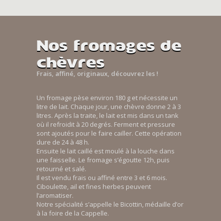
Nos fromages de
chèvres
Frais, affiné, originaux, découvrez les !
Un fromage pèse environ 180 g et nécessite un
litre de lait. Chaque jour, une chèvre donne 2 à 3
litres. Après la traite, le lait est mis dans un tank
où il refroidit à 20 degrés. Ferment et pressure
sont ajoutés pour le faire cailler. Cette opération
dure de 24 à 48 h.
Ensuite le lait caillé est moulé à la louche dans
une faisselle. Le fromage s’égoutte 12h, puis
retourné et salé.
Il est vendu frais ou affiné entre 3 et 6 mois.
Ciboulette, ail et fines herbes peuvent
l’aromatiser.
Notre spécialité s’appelle le Bicottin, médaille d’or
à la foire de la Cappelle.