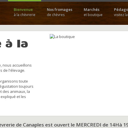
Bienvenue
Nos fromages
Marchés
Pédago
à la chèvrerie
de chèvres
et boutique
visitez l
 à la
, nous accueillons
s de l'élevage.
organisons toute
dégustation toujours
et des animaux, la
 expliqué et les
hèvrerie de Canaples est ouvert le MERCREDI de 14Hà 1