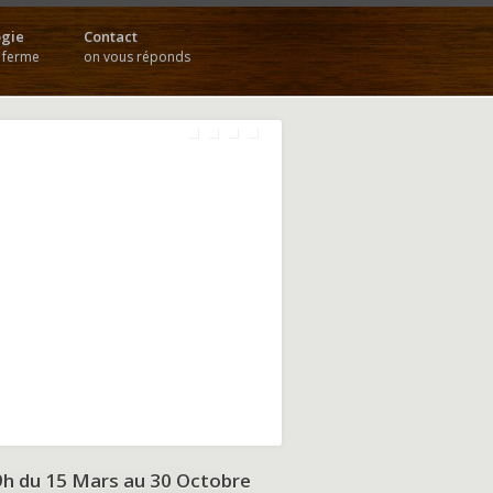
gie
Contact
a ferme
on vous réponds
9h du
15 Mars au 30 Octobre