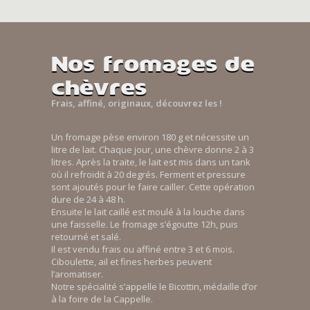
Nos fromages de
chèvres
Frais, affiné, originaux, découvrez les !
Un fromage pèse environ 180 g et nécessite un
litre de lait. Chaque jour, une chèvre donne 2 à 3
litres. Après la traite, le lait est mis dans un tank
où il refroidit à 20 degrés. Ferment et pressure
sont ajoutés pour le faire cailler. Cette opération
dure de 24 à 48 h.
Ensuite le lait caillé est moulé à la louche dans
une faisselle. Le fromage s’égoutte 12h, puis
retourné et salé.
Il est vendu frais ou affiné entre 3 et 6 mois.
Ciboulette, ail et fines herbes peuvent
l’aromatiser.
Notre spécialité s’appelle le Bicottin, médaille d’or
à la foire de la Cappelle.