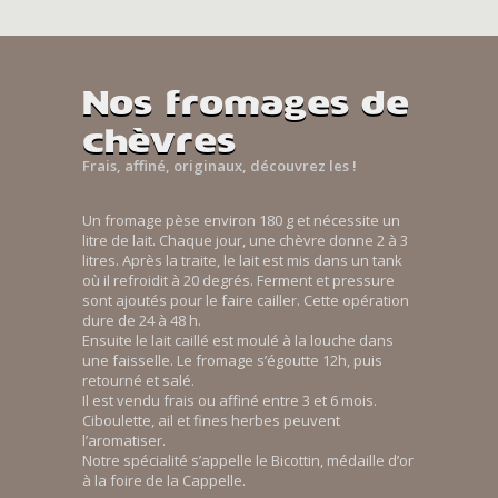
Nos fromages de
chèvres
Frais, affiné, originaux, découvrez les !
Un fromage pèse environ 180 g et nécessite un
litre de lait. Chaque jour, une chèvre donne 2 à 3
litres. Après la traite, le lait est mis dans un tank
où il refroidit à 20 degrés. Ferment et pressure
sont ajoutés pour le faire cailler. Cette opération
dure de 24 à 48 h.
Ensuite le lait caillé est moulé à la louche dans
une faisselle. Le fromage s’égoutte 12h, puis
retourné et salé.
Il est vendu frais ou affiné entre 3 et 6 mois.
Ciboulette, ail et fines herbes peuvent
l’aromatiser.
Notre spécialité s’appelle le Bicottin, médaille d’or
à la foire de la Cappelle.