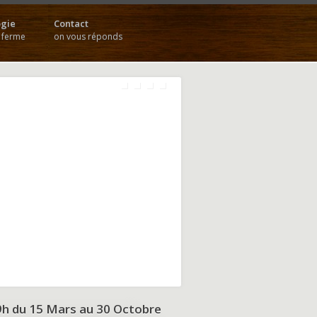
gie
Contact
a ferme
on vous réponds
9h du
15 Mars au 30 Octobre