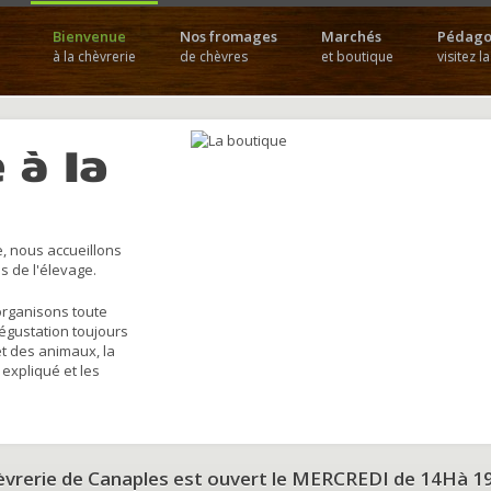
Bienvenue
Nos fromages
Marchés
Pédago
à la chèvrerie
de chèvres
et boutique
visitez l
 à la
, nous accueillons
s de l'élevage.
organisons toute
dégustation toujours
et des animaux, la
 expliqué et les
hèvrerie de Canaples est ouvert le MERCREDI de 14Hà 1