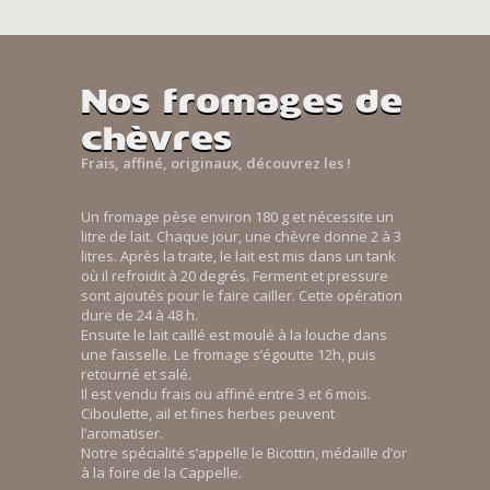
Nos fromages de
chèvres
Frais, affiné, originaux, découvrez les !
Un fromage pèse environ 180 g et nécessite un
litre de lait. Chaque jour, une chèvre donne 2 à 3
litres. Après la traite, le lait est mis dans un tank
où il refroidit à 20 degrés. Ferment et pressure
sont ajoutés pour le faire cailler. Cette opération
dure de 24 à 48 h.
Ensuite le lait caillé est moulé à la louche dans
une faisselle. Le fromage s’égoutte 12h, puis
retourné et salé.
Il est vendu frais ou affiné entre 3 et 6 mois.
Ciboulette, ail et fines herbes peuvent
l’aromatiser.
Notre spécialité s’appelle le Bicottin, médaille d’or
à la foire de la Cappelle.