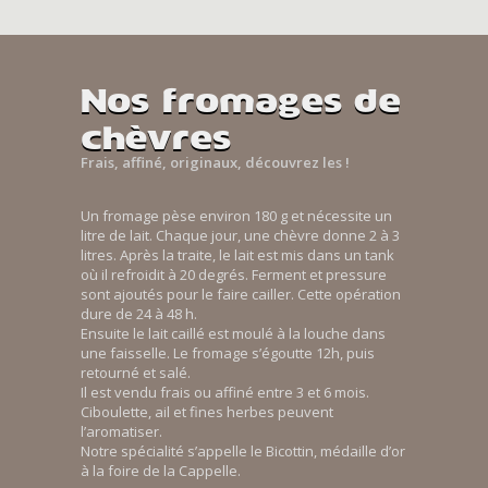
Nos fromages de
chèvres
Frais, affiné, originaux, découvrez les !
Un fromage pèse environ 180 g et nécessite un
litre de lait. Chaque jour, une chèvre donne 2 à 3
litres. Après la traite, le lait est mis dans un tank
où il refroidit à 20 degrés. Ferment et pressure
sont ajoutés pour le faire cailler. Cette opération
dure de 24 à 48 h.
Ensuite le lait caillé est moulé à la louche dans
une faisselle. Le fromage s’égoutte 12h, puis
retourné et salé.
Il est vendu frais ou affiné entre 3 et 6 mois.
Ciboulette, ail et fines herbes peuvent
l’aromatiser.
Notre spécialité s’appelle le Bicottin, médaille d’or
à la foire de la Cappelle.